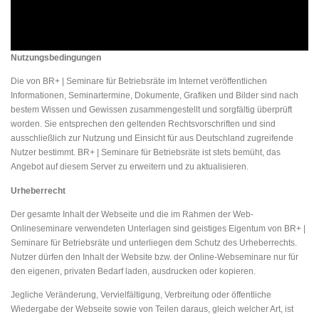
Nutzungsbedingungen
Die von BR+ | Seminare für Betriebsräte im Internet veröffentlichen
Informationen, Seminartermine, Dokumente, Grafiken und Bilder sind nach
bestem Wissen und Gewissen zusammengestellt und sorgfältig überprüft
worden. Sie entsprechen den geltenden Rechtsvorschriften und sind
ausschließlich zur Nutzung und Einsicht für aus Deutschland zugreifende
Nutzer bestimmt. BR+ | Seminare für Betriebsräte ist stets bemüht, das
Angebot auf diesem Server zu erweitern und zu aktualisieren.
Urheberrecht
Der gesamte Inhalt der Webseite und die im Rahmen der Web-
Onlineseminare verwendeten Unterlagen sind geistiges Eigentum von BR+ |
Seminare für Betriebsräte und unterliegen dem Schutz des Urheberrechts.
Nutzer dürfen den Inhalt der Website bzw. der Online-Webseminare nur für
den eigenen, privaten Bedarf laden, ausdrucken oder kopieren.
Jegliche Veränderung, Vervielfältigung, Verbreitung oder öffentliche
Wiedergabe der Webseite sowie von Teilen daraus, gleich welcher Art, ist