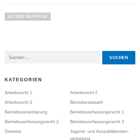
B
e
ÄLTERE BEITRÄGE
i
t
r
a
Suchen
g
nach:
s
n
a
KATEGORIEN
v
Arbeitsrecht 1
Arbeitsrecht 2
i
Arbeitsrecht 3
Betriebsratswahl
g
a
Betriebsvereinbarung
Betriebsverfassungsrecht 1
t
Betriebsverfassungsrecht 2
Betriebsverfassungsrecht 3
i
Gesetze
Jugend- und Auszubildenden­
o
vertretung