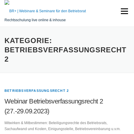
Zum
Inhalt
Menü
springen
Rechtsschulung live online & inhouse
START
SEMINARE
REFERENT
SERVICE
KATEGORIE:
BETRIEBSVERFASSUNGSRECHT
2
KONTAKT
BETRIEBSVERFASSUNGSRECHT 2
Webinar Betriebsverfassungsrecht 2
(27.-29.09.2023)
Mitwirken & Mitbestimmen: Beteiligungsrechte des Betriebsrats,
Sachaufwand und Kosten, Einigungsstelle, Betriebsvereinbarung u.v.m.