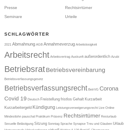
n
Presse
Rechtsirrtümer
Seminare
Urteile
SCHLAGWÖRTER
Abmahnung
Annahmeverzug
2021
AGB
Arbeitslosigkeit
Arbeitsrecht
außerordentlich
Arbeitsvertrag
Auskunft
Azubi
Betriebsrat
Betriebsvereinbarung
Betriebsverfassungsgesetz
Betriebsverfassungsrecht
Corona
BetrVG
Covid 19
Freistellung
fristlos
Gehalt
Kurzarbeit
Deutsch
Kündigung
Kurzarbeitergeld
Leistungsverweigerungsrecht
Live Online
Rechtsirrtümer
Mindestlohn
pauschal
Praktikum
Präsenz
Resturlaub
Sitzung
Urlaub
Sexuelle Belästigung
Sonntag
Sprache
Synapse
Treu und Glauben
virtuell
Vertragsstrafe
Videokonferenz
Wahlen
§ 129 BetrVG
Übertragung