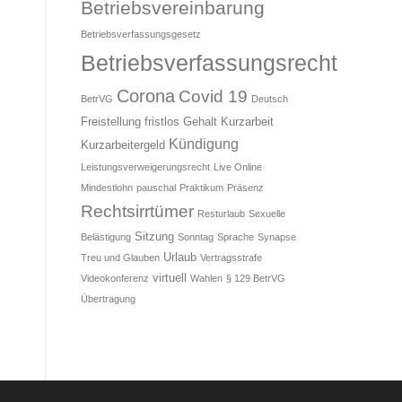
Betriebsvereinbarung
Betriebsverfassungsgesetz
Betriebsverfassungsrecht
Corona
Covid 19
BetrVG
Deutsch
Freistellung
fristlos
Gehalt
Kurzarbeit
Kündigung
Kurzarbeitergeld
Leistungsverweigerungsrecht
Live Online
Mindestlohn
pauschal
Praktikum
Präsenz
Rechtsirrtümer
Resturlaub
Sexuelle
Sitzung
Belästigung
Sonntag
Sprache
Synapse
Urlaub
Treu und Glauben
Vertragsstrafe
virtuell
Videokonferenz
Wahlen
§ 129 BetrVG
Übertragung