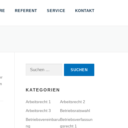
RE
REFERENT
SERVICE
KONTAKT
Suchen
nach:
er
en
KATEGORIEN
Arbeitsrecht 1
Arbeitsrecht 2
Arbeitsrecht 3
Betriebsratswahl
Betriebsvereinbaru
Betriebsverfassun
ng
gsrecht 1