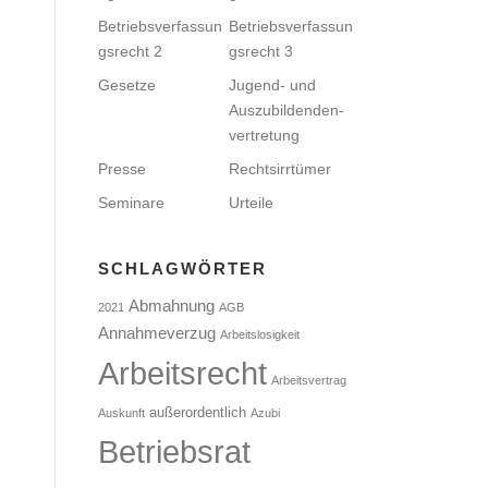
Betriebsverfassun
Betriebsverfassun
gsrecht 2
gsrecht 3
Gesetze
Jugend- und
Auszubildenden­
vertretung
Presse
Rechtsirrtümer
Seminare
Urteile
SCHLAGWÖRTER
Abmahnung
2021
AGB
Annahmeverzug
Arbeitslosigkeit
Arbeitsrecht
Arbeitsvertrag
außerordentlich
Auskunft
Azubi
Betriebsrat