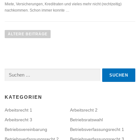
Miete, Versicherungen, Kreditraten und vieles mehr nicht (rechtzeitig)
nachkommen. Schon immer konnte …
B
e
ÄLTERE BEITRÄGE
i
t
r
a
Suchen
g
nach:
s
n
a
KATEGORIEN
v
Arbeitsrecht 1
Arbeitsrecht 2
i
Arbeitsrecht 3
Betriebsratswahl
g
a
Betriebsvereinbarung
Betriebsverfassungsrecht 1
t
Betriebsverfassungsrecht 2
Betriebsverfassungsrecht 3