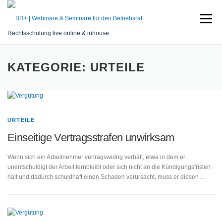
Zum
Inhalt
Menü
springen
Rechtsschulung live online & inhouse
START
SEMINARE
REFERENT
SERVICE
KATEGORIE:
URTEILE
KONTAKT
URTEILE
Einseitige Vertragsstrafen unwirksam
Wenn sich ein Arbeitnehmer vertragswidrig verhält, etwa in dem er
unentschuldigt der Arbeit fernbleibt oder sich nicht an die Kündigungsfristen
hält und dadurch schuldhaft einen Schaden verursacht, muss er diesen …