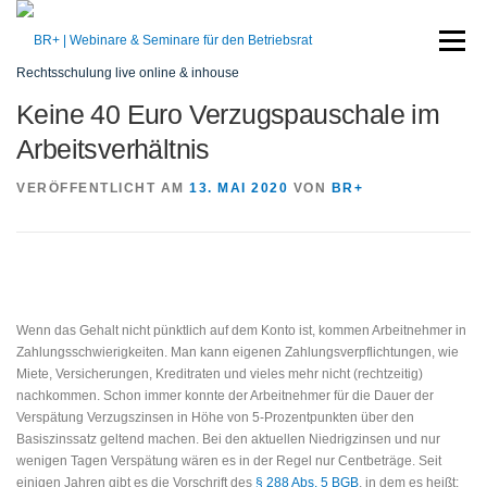
Zum
Inhalt
Menü
springen
Rechtsschulung live online & inhouse
Keine 40 Euro Verzugspauschale im
START
SEMINARE
REFERENT
SERVICE
Arbeitsverhältnis
VERÖFFENTLICHT AM
13. MAI 2020
VON
BR+
KONTAKT
Wenn das Gehalt nicht pünktlich auf dem Konto ist, kommen Arbeitnehmer in
Zahlungsschwierigkeiten. Man kann eigenen Zahlungsverpflichtungen, wie
Miete, Versicherungen, Kreditraten und vieles mehr nicht (rechtzeitig)
nachkommen. Schon immer konnte der Arbeitnehmer für die Dauer der
Verspätung Verzugszinsen in Höhe von 5-Prozentpunkten über den
Basiszinssatz geltend machen. Bei den aktuellen Niedrigzinsen und nur
wenigen Tagen Verspätung wären es in der Regel nur Centbeträge. Seit
einigen Jahren gibt es die Vorschrift des
§ 288 Abs. 5 BGB
, in dem es heißt: