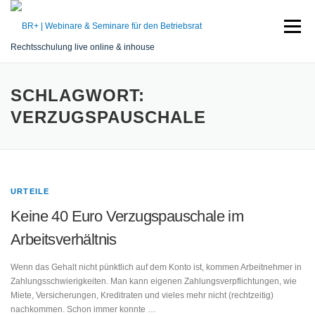
Zum
Inhalt
Menü
springen
Rechtsschulung live online & inhouse
START
SEMINARE
REFERENT
SERVICE
SCHLAGWORT:
VERZUGSPAUSCHALE
KONTAKT
URTEILE
Keine 40 Euro Verzugspauschale im
Arbeitsverhältnis
Wenn das Gehalt nicht pünktlich auf dem Konto ist, kommen Arbeitnehmer in
Zahlungsschwierigkeiten. Man kann eigenen Zahlungsverpflichtungen, wie
Miete, Versicherungen, Kreditraten und vieles mehr nicht (rechtzeitig)
nachkommen. Schon immer konnte …