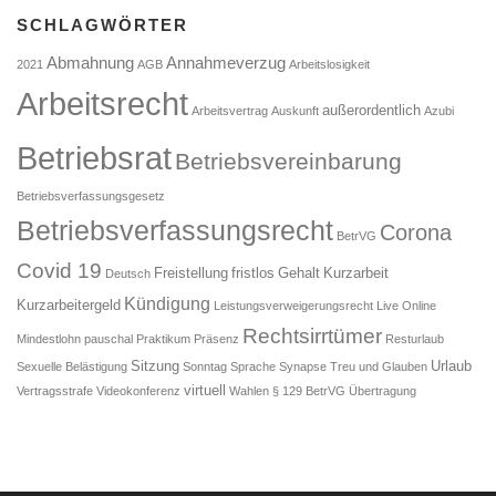
SCHLAGWÖRTER
Abmahnung
Annahmeverzug
2021
AGB
Arbeitslosigkeit
Arbeitsrecht
außerordentlich
Arbeitsvertrag
Auskunft
Azubi
Betriebsrat
Betriebsvereinbarung
Betriebsverfassungsgesetz
Betriebsverfassungsrecht
Corona
BetrVG
Covid 19
Freistellung
fristlos
Gehalt
Kurzarbeit
Deutsch
Kündigung
Kurzarbeitergeld
Leistungsverweigerungsrecht
Live Online
Rechtsirrtümer
Mindestlohn
pauschal
Praktikum
Präsenz
Resturlaub
Sitzung
Urlaub
Sexuelle Belästigung
Sonntag
Sprache
Synapse
Treu und Glauben
virtuell
Vertragsstrafe
Videokonferenz
Wahlen
§ 129 BetrVG
Übertragung