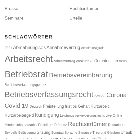
Presse
Rechtsirrtümer
Seminare
Urteile
SCHLAGWÖRTER
Abmahnung
Annahmeverzug
2021
AGB
Arbeitslosigkeit
Arbeitsrecht
außerordentlich
Arbeitsvertrag
Auskunft
Azubi
Betriebsrat
Betriebsvereinbarung
Betriebsverfassungsgesetz
Betriebsverfassungsrecht
Corona
BetrVG
Covid 19
Freistellung
fristlos
Gehalt
Kurzarbeit
Deutsch
Kündigung
Kurzarbeitergeld
Leistungsverweigerungsrecht
Live Online
Rechtsirrtümer
Mindestlohn
pauschal
Praktikum
Präsenz
Resturlaub
Sitzung
Urlaub
Sexuelle Belästigung
Sonntag
Sprache
Synapse
Treu und Glauben