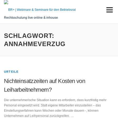
Zum
Inhalt
Menü
springen
Rechtsschulung live online & inhouse
START
SEMINARE
REFERENT
SERVICE
SCHLAGWORT:
ANNAHMEVERZUG
KONTAKT
URTEILE
Nichteinsatzzeiten auf Kosten von
Leiharbeitnehmern?
Die unternehmerische Situation kann es erfordern, dass kurzfristig mehr
Personal eingesetzt wird. Statt eigene Mitarbeiter einzustellen – das
Einstellungserfahren kann Wochen oder Monate dauern -, können
Unternehmen auf Leihpersonal zurückgreifen. …