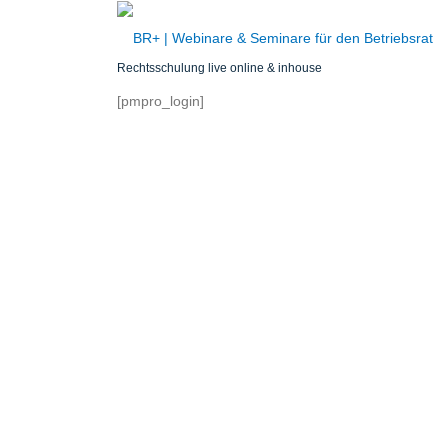
Zum
Inhalt
springen
Rechtsschulung live online & inhouse
[pmpro_login]