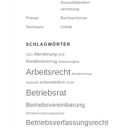
Auszubildenden­
vertretung
Presse
Rechtsirrtümer
Seminare
Urteile
SCHLAGWÖRTER
Abmahnung
2021
AGB
Annahmeverzug
Arbeitslosigkeit
Arbeitsrecht
Arbeitsvertrag
außerordentlich
Auskunft
Azubi
Betriebsrat
Betriebsvereinbarung
Betriebsverfassungsgesetz
Betriebsverfassungsrecht