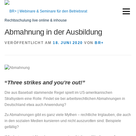
Zum
Inhalt
Menü
springen
Rechtsschulung live online & inhouse
Abmahnung in der Ausbildung
START
SEMINARE
REFERENT
SERVICE
VERÖFFENTLICHT AM
18. JUNI 2020
VON
BR+
KONTAKT
“
Three strikes and you’re out!”
Die aus Baseball stammende Regel spielt im US-amerikanischen
Strafsystem eine Rolle. Findet sie bei arbeitsrechtlichen Abmahnungen in
Deutschland etwa auch Anwendung?
Zu Abmahnungen gibt es ganz viele Mythen – rechtliche Irrglauben, die auch
in den sozialen Medien kursieren und nicht auszurotten sind. Beispiele
gefällig?