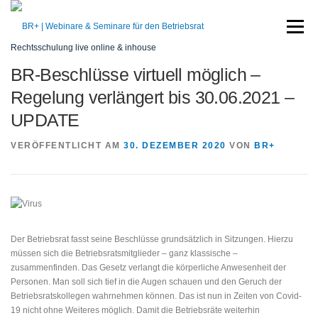
Zum
Inhalt
Menü
springen
Rechtsschulung live online & inhouse
BR-Beschlüsse virtuell möglich –
START
SEMINARE
REFERENT
SERVICE
Regelung verlängert bis 30.06.2021 –
UPDATE
KONTAKT
VERÖFFENTLICHT AM
30. DEZEMBER 2020
VON
BR+
Der Betriebsrat fasst seine Beschlüsse grundsätzlich in Sitzungen. Hierzu
müssen sich die Betriebsratsmitglieder – ganz klassische –
zusammenfinden. Das Gesetz verlangt die körperliche Anwesenheit der
Personen. Man soll sich tief in die Augen schauen und den Geruch der
Betriebsratskollegen wahrnehmen können. Das ist nun in Zeiten von Covid-
19 nicht ohne Weiteres möglich. Damit die Betriebsräte weiterhin