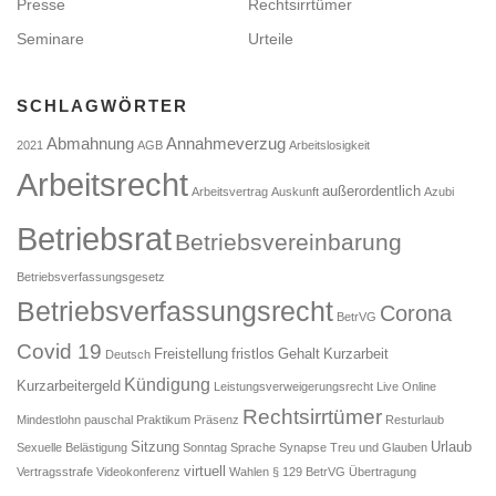
Presse
Rechtsirrtümer
Seminare
Urteile
SCHLAGWÖRTER
Abmahnung
Annahmeverzug
2021
AGB
Arbeitslosigkeit
Arbeitsrecht
außerordentlich
Arbeitsvertrag
Auskunft
Azubi
Betriebsrat
Betriebsvereinbarung
Betriebsverfassungsgesetz
Betriebsverfassungsrecht
Corona
BetrVG
Covid 19
Freistellung
fristlos
Gehalt
Kurzarbeit
Deutsch
Kündigung
Kurzarbeitergeld
Leistungsverweigerungsrecht
Live Online
Rechtsirrtümer
Mindestlohn
pauschal
Praktikum
Präsenz
Resturlaub
Sitzung
Urlaub
Sexuelle Belästigung
Sonntag
Sprache
Synapse
Treu und Glauben
virtuell
Vertragsstrafe
Videokonferenz
Wahlen
§ 129 BetrVG
Übertragung