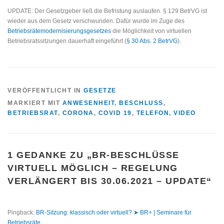
UPDATE: Der Gesetzgeber ließ die Befristung auslaufen. § 129 BetrVG ist
wieder aus dem Gesetz verschwunden. Dafür wurde im Zuge des
Betriebsrätemodernisierungsgesetzes
die Möglichkeit von virtuellen
Betriebsratssitzungen dauerhaft eingeführt (
§ 30 Abs. 2 BetrVG
).
VERÖFFENTLICHT IN
GESETZE
MARKIERT MIT
ANWESENHEIT
,
BESCHLUSS
,
BETRIEBSRAT
,
CORONA
,
COVID 19
,
TELEFON
,
VIDEO
1 GEDANKE ZU „
BR-BESCHLÜSSE
VIRTUELL MÖGLICH – REGELUNG
VERLÄNGERT BIS 30.06.2021 – UPDATE
“
Pingback:
BR-Sitzung: klassisch oder virtuell? ➤ BR+ | Seminare für
Betriebsräte